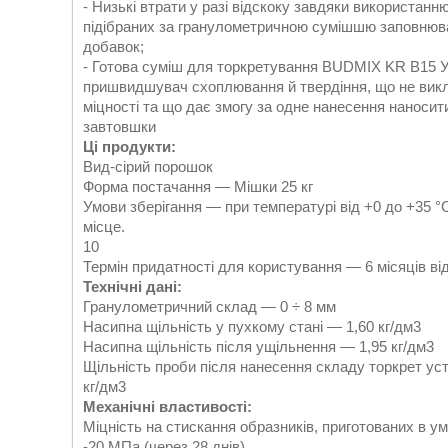
- Низькі втрати у разі відскоку завдяки використан
підібраних за гранулометричною сумішшю заповнюва
добавок;
- Готова суміш для торкретування BUDMIX KR B15 У
пришвидшувач схоплювання й твердіння, що не викл
міцності та що дає змогу за одне нанесення наноси
завтовшки
Ці продукти:
Вид-сірий порошок
Форма постачання — Мішки 25 кг
Умови зберігання — при температурі від +0 до +35 °
місце.
10
Термін придатності для користування — 6 місяців ві
Технічні дані:
Гранулометричний склад — 0 ÷ 8 мм
Насипна щільність у пухкому стані — 1,60 кг/дм3
Насипна щільність після ущільнення — 1,95 кг/дм3
Щільність проби після нанесення складу торкрет ус
кг/дм3
Механічні властивості:
Міцність на стискання образників, приготованих в у
-20 МПa (через 28 днів)