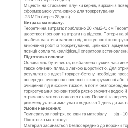
Міцність на стискання Влучки кернів, вирізані з пове
сформованою установкою для торкретування
-23 МПa (через 28 днів)
Витрата матеріалу:
Теоретична витрата: приблизно 20 кг/м2-/1 см Теоре
шорсткості основи та втрати на відскок. Потери на в
неабияк вагатися залежно від доступності конструкц
виконання робіт із торкретування, щільності армува
позиції сопла та кваліфікації оператора встановлен
Підготовка основи:
Основа має бути чиста, позбавлена пухких частинок 
також оливних плям, з легкою шорсткістю. Для отр
результатів з адгезії торкрет-бетону, необхідно пров
попереднє очищення поверхні піскоструминної або г
очищення під високим тиском, а потім безпосередн
торкретування основи треба рясно змочити водою й
отримання матово-вологого стану. Пористі та перес
рекомендується змочувати водою за 1 день до заст
Умови нанесення:
Температура повітря, основи та матеріалу — від - 10
Підготовка матеріалу:
Матеріал засинається безпосередньо до воронки то