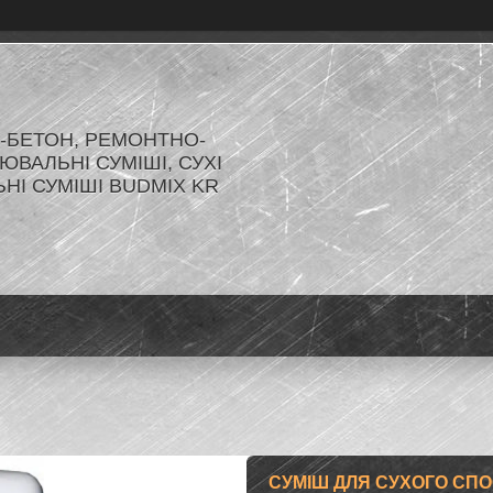
-БЕТОН, РЕМОНТНО-
ЮВАЛЬНІ СУМІШІ, СУХІ
ЬНІ СУМІШІ BUDMIX KR
СУМІШ ДЛЯ СУХОГО СПО