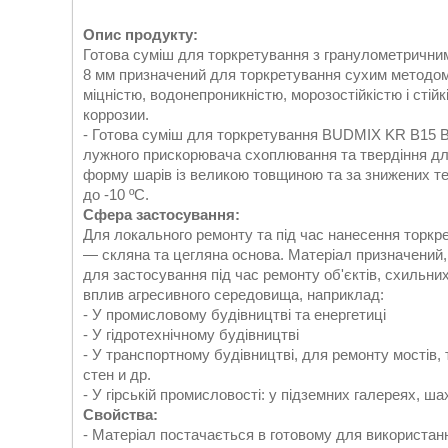
Опис продукту:
Готова суміш для торкретування з гранулометричн
8 мм призначений для торкретування сухим методом
міцністю, водонепроникністю, морозостійкістю і стійк
коррозии.
- Готова суміш для торкретування BUDMIX KR B15 В
лужного прискорювача схоплювання та твердіння дл
форму шарів із великою товщиною та за знижених т
до -10 ºС.
Сфера застосування:
Для локального ремонту та під час нанесення торкре
— скляна та цегляна основа. Матеріал призначений,
для застосування під час ремонту об'єктів, схильни
вплив агресивного середовища, наприклад:
- У промисловому будівництві та енергетиці
- У гідротехнічному будівництві
- У транспортному будівництві, для ремонту мостів, 
стен и др.
- У гірській промисловості: у підземних галереях, шах
Свойства:
- Матеріал постачається в готовому для використан