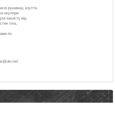
сні рукавиці, взуття,
сні окуляри
для захисту від
стин тіла,
лами по
lus@ukr.net