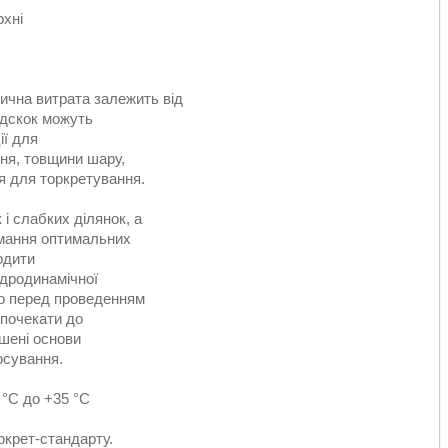
рхні
тична витрата залежить від
ідскок можуть
ії для
ння, товщини шару,
ня для торкретування.
і слабких ділянок, а
имання оптимальних
одити
ідродинамічної
ьо перед проведенням
 почекати до
ушені основи
осування.
 °C до +35 °C
ркрет-стандарту.