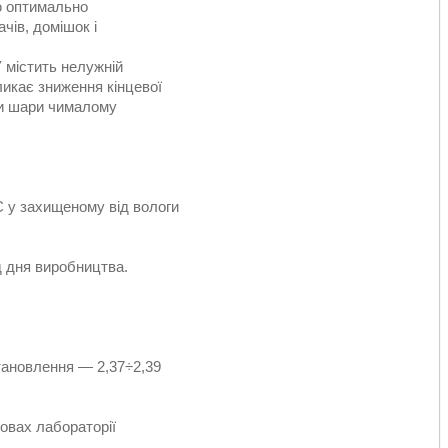
ню оптимально
чів, домішок і
 містить нелужній
икає зниження кінцевої
ти шари чималому
C у захищеному від вологи
д дня виробництва.
тановлення — 2,37÷2,39
мовах лабораторії