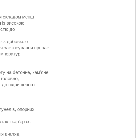
им складом менш
 із високою
істю до
- з добавкою
я застосування під час
емператур
ту на бетонне, кам'яне,
 головно,
х до підвищеного
тунелів, опорних
тах і кар'єрах.
ня вигляді