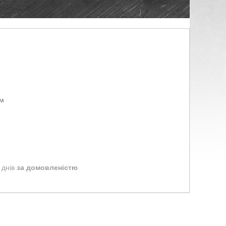
ом
 днів
за домовленістю