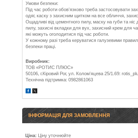
Умови безпеки:
Під час роботи обов'язково треба застосовувати захи
одяг, каску з захисним щитком на все обличчя, захи
Ощадливі від цементного пилу, маску на губи та ніс 
пилу, захисні вкладки для вух, захисний крем для ча
які можуть оголодитися під час роботи.
У кожному разі треба керуватися галузевими прави
безпеки праці.
Виробник:
ТОВ «РОТИС ПЛЮС»
50106, г.Кіровий Рог, ул. Колом'яцева 25/1.69: rotis_p
Технічна підтримка: 0982861063
ІНФОРМАЦІЯ ДЛЯ ЗАМОВЛЕННЯ
Ціна:
Ціну уточнюйте