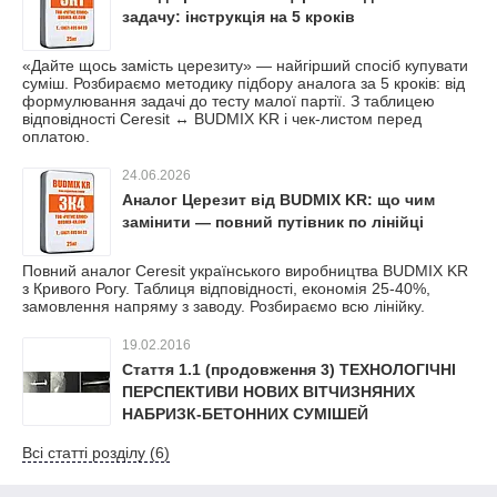
задачу: інструкція на 5 кроків
«Дайте щось замість церезиту» — найгірший спосіб купувати
суміш. Розбираємо методику підбору аналога за 5 кроків: від
формулювання задачі до тесту малої партії. З таблицею
відповідності Ceresit ↔ BUDMIX KR і чек-листом перед
оплатою.
24.06.2026
Аналог Церезит від BUDMIX KR: що чим
замінити — повний путівник по лінійці
Повний аналог Ceresit українського виробництва BUDMIX KR
з Кривого Рогу. Таблиця відповідності, економія 25-40%,
замовлення напряму з заводу. Розбираємо всю лінійку.
19.02.2016
Стаття 1.1 (продовження 3) ТЕХНОЛОГІЧНІ
ПЕРСПЕКТИВИ НОВИХ ВІТЧИЗНЯНИХ
НАБРИЗК-БЕТОННИХ СУМІШЕЙ
Всі статті розділу (6)