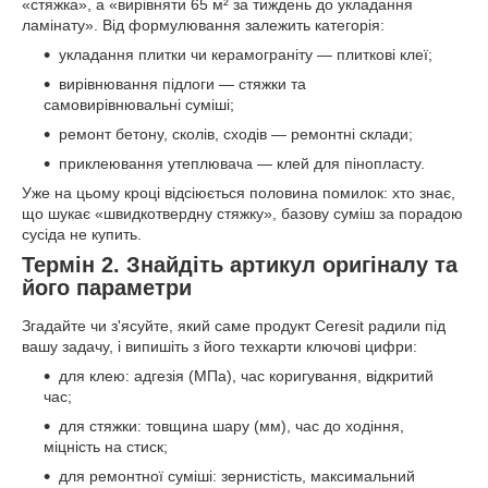
«стяжка», а «вирівняти 65 м² за тиждень до укладання
ламінату». Від формулювання залежить категорія:
укладання плитки чи керамограніту — плиткові клеї;
вирівнювання підлоги — стяжки та
самовирівнювальні суміші;
ремонт бетону, сколів, сходів — ремонтні склади;
приклеювання утеплювача — клей для пінопласту.
Уже на цьому кроці відсіюється половина помилок: хто знає,
що шукає «швидкотвердну стяжку», базову суміш за порадою
сусіда не купить.
Термін 2. Знайдіть артикул оригіналу та
його параметри
Згадайте чи з'ясуйте, який саме продукт Ceresit радили під
вашу задачу, і випишіть з його техкарти ключові цифри:
для клею: адгезія (МПа), час коригування, відкритий
час;
для стяжки: товщина шару (мм), час до ходіння,
міцність на стиск;
для ремонтної суміші: зернистість, максимальний