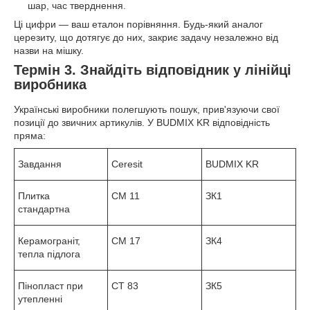
шар, час тверднення.
Ці цифри — ваш еталон порівняння. Будь-який аналог
церезиту, що дотягує до них, закриє задачу незалежно від
назви на мішку.
Термін 3. Знайдіть відповідник у лінійці
виробника
Українські виробники полегшують пошук, прив'язуючи свої
позиції до звичних артикулів. У BUDMIX KR відповідність
пряма:
Завдання
Ceresit
BUDMIX KR
Плитка
CM 11
ЗК1
стандартна
Керамограніт,
CM 17
ЗК4
тепла підлога
Пінопласт при
CT 83
ЗК5
утепленні