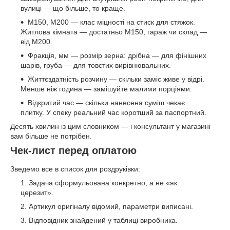
вулиці — що більше, то краще.
М150, М200 — клас міцності на стиск для стяжок.
Житлова кімната — достатньо М150, гараж чи склад —
від М200.
Фракція, мм — розмір зерна: дрібна — для фінішних
шарів, груба — для товстих вирівнювальних.
Життєздатність розчину — скільки заміс живе у відрі.
Менше ніж година — замішуйте малими порціями.
Відкритий час — скільки нанесена суміш чекає
плитку. У спеку реальний час коротший за паспортний.
Десять хвилин із цим словником — і консультант у магазині
вам більше не потрібен.
Чек-лист перед оплатою
Зведемо все в список для роздруківки:
Задача сформульована конкретно, а не «як
церезит».
Артикул оригіналу відомий, параметри виписані.
Відповідник знайдений у таблиці виробника.