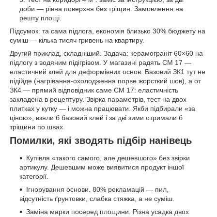
доби — рівна поверхня без тріщин. Замовлення на
решту площі.
Підсумок: та сама підлога, економія близько 30% бюджету на
суміш — кілька тисяч гривень на квартиру.
Другий приклад, складніший. Задача: керамограніт 60×60 на
підлогу з водяним підігрівом. У магазині радять CM 17 —
еластичний клей для деформівних основ. Базовий ЗК1 тут не
підійде (нагрівання-охолодження порве жорсткий шов), а от
ЗК4 — прямий відповідник саме CM 17: еластичність
закладена в рецептуру. Звірка параметрів, тест на двох
плитках у кутку — і можна працювати. Якби підбирали «за
ціною», взяли б базовий клей і за дві зими отримали б
тріщини по швах.
Помилки, які зводять підбір нанівець
Купівля «такого самого, але дешевшого» без звірки
артикулу. Дешевшим може виявитися продукт іншої
категорії.
Ігнорування основи. 80% рекламацій — пил,
відсутність ґрунтовки, слабка стяжка, а не суміш.
Заміна марки посеред площини. Різна усадка двох