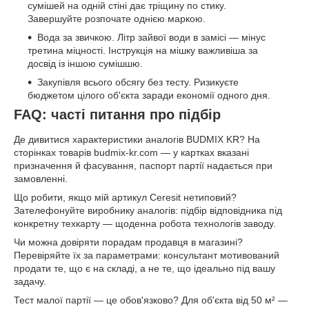
сумішей на одній стіні дає тріщину по стику.
Завершуйте розпочате однією маркою.
Вода за звичкою. Літр зайвої води в замісі — мінус
третина міцності. Інструкція на мішку важливіша за
досвід із іншою сумішшю.
Закупівля всього обсягу без тесту. Ризикуєте
бюджетом цілого об'єкта заради економії одного дня.
FAQ: часті питання про підбір
Де дивитися характеристики аналогів BUDMIX KR? На
сторінках товарів budmix-kr.com — у картках вказані
призначення й фасування, паспорт партії надається при
замовленні.
Що робити, якщо мій артикул Ceresit нетиповий?
Зателефонуйте виробнику аналогів: підбір відповідника під
конкретну техкарту — щоденна робота технологів заводу.
Чи можна довіряти порадам продавця в магазині?
Перевіряйте їх за параметрами: консультант мотивований
продати те, що є на складі, а не те, що ідеально під вашу
задачу.
Тест малої партії — це обов'язково? Для об'єкта від 50 м² —