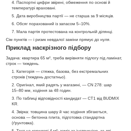
Паспортні цифри звірені, обмеження по основі й
температурі враховані.
Дата виробництва партії — не старша за 9 місяців.
Обсяг порахований із запасом 5–10%.
Мала партія протестована на контрольній ділянці.
Сім пунктів — і ризик невдалої заміни прямує до нуля.
Приклад наскрізного підбору
Задача: квартира 65 м², треба вирівняти підлогу під ламінат,
строк — тиждень.
Категорія — стяжка, базова, без екстремальних
строків (тиждень достатньо).
Оригінал, який радять у магазині, — CN 278: шар
15–80 мм, ходіння за 48 годин.
По таблиці відповідності кандидат — СТ1 від BUDMIX
KR.
Звірка: товщина шару й час ходіння збігаються,
основа — бетонна плита, підготовка стандартна
(ґрунтовка).
Тест на коридорі 4 м²: заміс за інструкцією, за дві