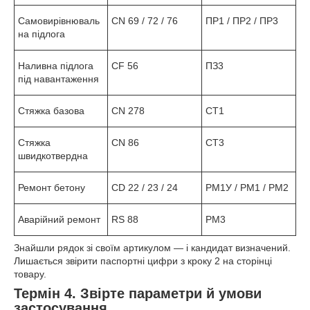
Самовирівнюваль
CN 69 / 72 / 76
ПР1 / ПР2 / ПР3
на підлога
Наливна підлога
CF 56
ПЗ3
під навантаження
Стяжка базова
CN 278
СТ1
Стяжка
CN 86
СТ3
швидкотвердна
Ремонт бетону
CD 22 / 23 / 24
РМ1У / РМ1 / РМ2
Аварійний ремонт
RS 88
РМ3
Знайшли рядок зі своїм артикулом — і кандидат визначений.
Лишається звірити паспортні цифри з кроку 2 на сторінці
товару.
Термін 4. Звірте параметри й умови
застосування