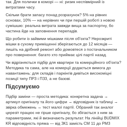
так. Для полички в коморі — ні: ризик неспівмірний із
витратами часу.
Скільки брати запасу понад розрахунок? 5% на рівних
основах, 10% — на нерівних чи при першій роботі з новою
сумішшю: реальна витрата завжди вища за паспортну, бо
частина йде на заповнення перепадів.
Що робити із зайвими мішками після об'єкта? Нерозкриті
мішки в сухому приміщенні зберігаються до 12 місяців —
лишіть на дрібний ремонт або домовтеся з постачальником
про повернення: багато хто приймає цілі партії назад.
Чи відрізняється підбір для квартири та комерційного об'єкта?
Методика та сама, але на комерції додається вимога до
навантажень: для складів і паркінгів дивіться високоміцні
позиції типу ПР3 і ПЗ3, а не базові.
Підсумуємо
Підбір заміни — проста методика: конкретна задача →
артикул оригіналу та його цифри → відповідник із таблиці →
звірка обмежень → тест малої партії. Обраний так аналог
церезіт працює не гірше оригіналу, бо збігається з ним за
параметрами, які й визначають результат. На лінійці BUDMIX
KR відповідність пряма — від ЗК1 замість CM 11 до РМ3