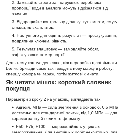
Замішайте строго за інструкцією виробника —
пропорції води в аналога можуть відрізнятися від
звичних.
Відпрацюйте контрольну ділянку: кут кімнати, смугу
стяжки, кілька плиток.
Наступного дня оцініть результат — простукування,
подряпина ключем, рівність.
Результат влаштовує — замовляйте обсяг,
зафіксувавши номер партії.
День тесту коштує дешевше, ніж переробка цілої кімнати.
Великі бригади саме так і вводять нову марку в роботу:
спершу комора чи гараж, потім житлові кімнати.
Як читати мішок: короткий словник
покупця
Параметри з кроку 2 на упаковці виглядають так:
Адгезія, МПа — сила зчеплення з основою. 0,5 МПа
достатньо для стандартної плитки, від 1,0 МПа — для
керамограніту й великого формату.
F50, F75, F100 — морозостійкість у циклах
заморожування. Для внутрішніх робіт некритично, для