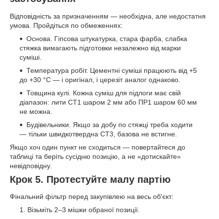
Відповідність за призначенням — необхідна, але недостатня
умова. Пройдіться по обмеженнях:
Основа. Гіпсова штукатурка, стара фарба, слабка
стяжка вимагають підготовки незалежно від марки
суміші.
Температура робіт. Цементні суміші працюють від +5
до +30 °C — і оригінал, і церезіт аналог однаково.
Товщина кулі. Кожна суміш для підлоги має свій
діапазон: лити СТ1 шаром 2 мм або ПР1 шаром 60 мм
не можна.
Будівельники. Якщо за добу по стяжці треба ходити
— тільки швидкотвердна СТ3, базова не встигне.
Якщо хоч один пункт не сходиться — повертайтеся до
таблиці та беріть сусідню позицію, а не «дотискайте»
невідповідну.
Крок 5. Протестуйте малу партію
Фінальний фільтр перед закупівлею на весь об'єкт:
Візьміть 2–3 мішки обраної позиції.