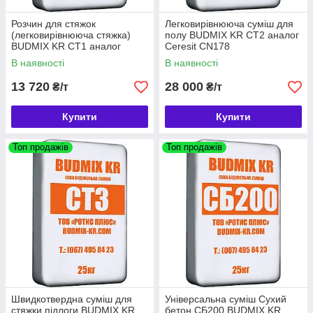
Розчин для стяжок
Легковирівнююча суміш для
(легковирівнююча стяжка)
полу BUDMIX KR СТ2 aналог
BUDMIX KR СТ1 аналог
Ceresit СN178
Ceresit СN 278 25 кг
В наявності
В наявності
13 720
28 000
₴/т
₴/т
Купити
Купити
Топ продажів
Топ продажів
Швидкотвердна суміш для
Універсальна суміш Сухий
стяжки підлоги BUDMIX KR
бетон СБ200 BUDMIX KR