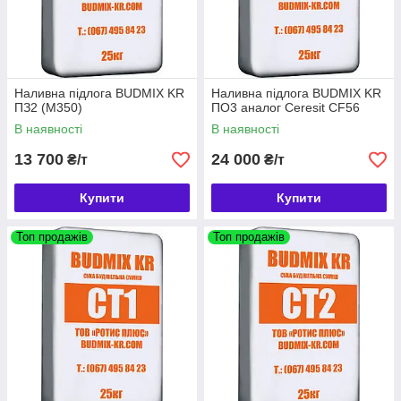
Наливна підлога BUDMIX KR
Наливна підлога BUDMIX KR
ПЗ2 (М350)
ПО3 аналог Ceresit СF56
В наявності
В наявності
13 700
24 000
₴/т
₴/т
Купити
Купити
Топ продажів
Топ продажів