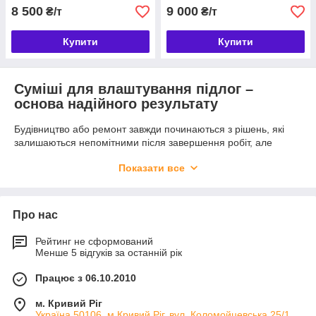
8 500
9 000
₴/т
₴/т
Купити
Купити
Суміші для влаштування підлог –
основа надійного результату
Будівництво або ремонт завжди починаються з рішень, які
залишаються непомітними після завершення робіт, але
визначають комфорт і довговічність приміщення на роки
Показати все
вперед. Одним з таких рішень є правильний вибір матеріалів
для облаштування основи підлоги. Навіть найдорожче
покриття не здатне повністю реалізувати свої переваги, якщо
основа має перепади висоти, нерівності або недостатню
Про нас
міцність.
Рейтинг не сформований
Сучасні суміші для влаштування підлог стали невіддільною
Менше 5 відгуків за останній рік
частиною якісного будівництва. Вони дозволяють підготувати
поверхню під ламінат, плитку, вінілове покриття, паркетну
Працює з 06.10.2010
дошку або інші оздоблювальні матеріали, створюючи рівну та
надійну основу.
м. Кривий Ріг
Компанія РОТІС ПЛЮС пропонує суміші BUDMIX KR, які
Україна 50106, м.Кривий Ріг, вул. Коломойцевська 25/1.,