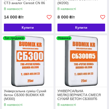
СТ3 аналог Ceresit СN 86
(М200)
В наявності
В наявності
14 000
8 000
₴/т
₴/т
Купити
Купити
Топ продажів
Новинка
Універсальна суміш Сухий
УНІВЕРСАЛЬНА
бетон СБ300 BUDMIX KR
МЕЛКОЗЕРНИСТА СМЕСЯ
(М300)
СУХИЙ БЕТОН СБ300П5
(М300)
В наявності
В наявності