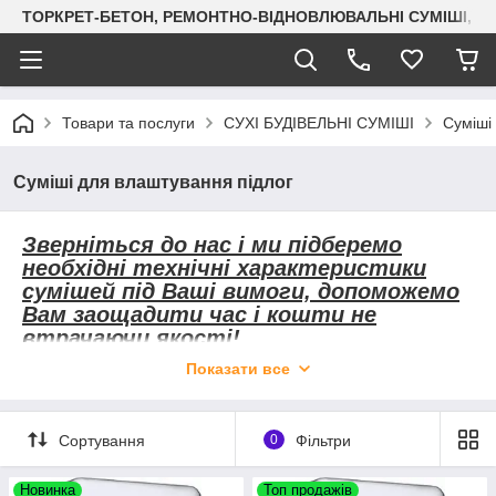
ТОРКРЕТ-БЕТОН, РЕМОНТНО-ВІДНОВЛЮВАЛЬНІ СУМІШІ, СУХ
Товари та послуги
СУХІ БУДІВЕЛЬНІ СУМІШІ
Суміші
Суміші для влаштування підлог
Зверніться до нас і ми підберемо
необхідні технічні характеристики
сумішей під Ваші вимоги, допоможемо
Вам заощадити час і кошти не
втрачаючи якості!
Показати все
Наявність власної будівельної
сертифікованої лабораторія дає
можливість розробляти і коригувати
Сортування
0
Фільтри
склади під конкретні вимоги
замовника.
Новинка
Топ продажів