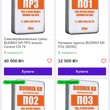
Самовирівнювальна суміш
BUDMIX KR ПР3 аналог
Наливна підлога BUDMIX KR
Ceresit CN 76
ПЗ1 (М250)
В наявності
В наявності
40 000
12 500
₴/т
₴/т
Купити
Купити
Топ продажів
Топ продажів