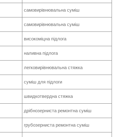
самовирівнювальна суміш
самовирівнювальна суміш
високоміцна підлога
наливна підлога
легковирівнювальна стяжка
суміш для підлоги
швидкотвердна стяжка
дрібнозерниста ремонтна суміш
грубозерниста ремонтна суміш