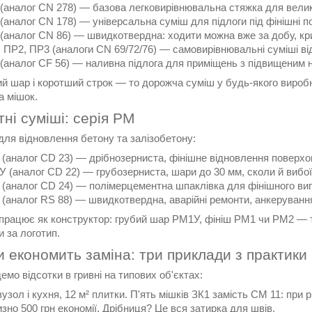
(аналог CN 278) — базова легковирівнювальна стяжка для вели
(аналог CN 178) — універсальна суміш для підлоги під фінішні п
(аналог CN 86) — швидкотвердна: ходити можна вже за добу, кр
 ПР2, ПР3 (аналоги CN 69/72/76) — самовирівнювальні суміші ві
(аналог CF 56) — наливна підлога для приміщень з підвищеним 
 шар і коротший строк — то дорожча суміш у будь-якого виробни
за мішок.
ні суміші: серія РМ
для відновлення бетону та залізобетону:
(аналог CD 23) — дрібнозерниста, фінішне відновлення поверхо
 (аналог CD 22) — грубозерниста, шари до 30 мм, сколи й вибої
(аналог CD 24) — полімерцементна шпаклівка для фінішного ви
(аналог RS 88) — швидкотвердна, аварійні ремонти, анкеруванн
рацює як конструктор: грубий шар РМ1У, фініш РМ1 чи РМ2 — так
 за логотип.
и економить заміна: три приклади з практики
мо відсотки в гривні на типових об'єктах:
узол і кухня, 12 м² плитки. П'ять мішків ЗК1 замість CM 11: при 
зно 500 грн економії. Дрібниця? Це вся затирка для швів.