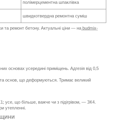
полімерцементна шпаклівка
швидкотвердна ремонтна суміш
ки та ремонт бетону. Актуальні ціни — на
budmix-
них основах усередині приміщень. Адгезія від 0,5
и та основ, що деформуються. Тримає великий
; усе, що більше, важче чи з підігрівом, — ЗК4.
ри утепленні.
овщини