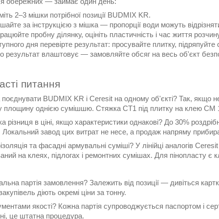
я обережних — займає один день:
міть 2–3 мішки потрібної позиції BUDMIX KR.
шайте за інструкцією з мішка — пропорції води можуть відрізнят
рацюйте пробну ділянку, оцініть пластичність і час життя розчину
упного дня перевірте результат: просувайте плитку, підряпуйте
о результат влаштовує — замовляйте обсяг на весь об'єкт безп
асті питання
поєднувати BUDMIX KR і Ceresit на одному об'єкті? Так, якщо не
у площину однією сумішшю. Стяжка СТ1 під плитку на клею CM 
ка різниця в ціні, якщо характеристики однакові? До 30% роздріб
. Локальний завод цих витрат не несе, а продаж напряму прибира
оізоляція та фасадні армувальні суміші? У лінійці аналогів Ceres
ний на клеях, підлогах і ремонтних сумішах. Для пінопласту є к
альна партія замовлення? Залежить від позиції — дивіться карт
закупівель діють окремі ціни за тонну.
ументами якості? Кожна партія супроводжується паспортом і сер
ні, це штатна процедура.