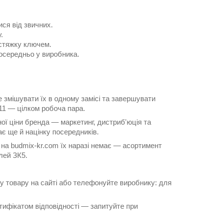
ися від звичних.
.
 стяжку ключем.
осередньо у виробника.
 змішувати їх в одному замісі та завершувати
11 — цілком робоча пара.
ної ціни бренда — маркетинг, дистриб'юція та
є ще й націнку посередників.
it на budmix-kr.com їх наразі немає — асортимент
лей ЗК5.
ку товару на сайті або телефонуйте виробнику: для
тифікатом відповідності — запитуйте при