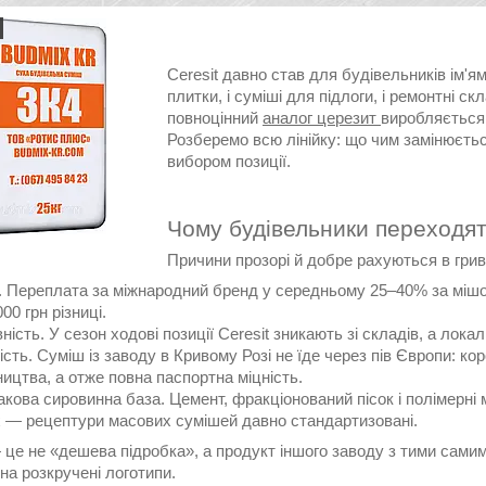
Ceresit давно став для будівельників ім'
плитки, і суміші для підлоги, і ремонтні с
повноцінний
аналог церезит
виробляється 
Розберемо всю лінійку: що чим замінюєтьс
вибором позиції.
Чому будівельники переходят
Причини прозорі й добре рахуються в грив
. Переплата за міжнародний бренд у середньому 25–40% за мішок.
00 грн різниці.
ність. У сезон ходові позиції Ceresit зникають зі складів, а лока
ість. Суміш із заводу в Кривому Розі не їде через пів Європи: к
ицтва, а отже повна паспортна міцність.
кова сировинна база. Цемент, фракціонований пісок і полімерні
 — рецептури масових сумішей давно стандартизовані.
 це не «дешева підробка», а продукт іншого заводу з тими сами
на розкручені логотипи.