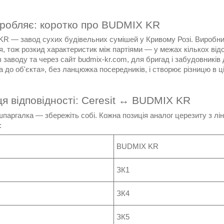
иробляє: коротко про BUDMIX KR
R — завод сухих будівельних сумішей у Кривому Розі. Виробниц
, тож розкид характеристик між партіями — у межах кількох відс
 заводу та через сайт budmix-kr.com, для бригад і забудовників 
 до об'єкта», без ланцюжка посередників, і створює різницю в ц
я відповідності: Ceresit ↔ BUDMIX KR
шпаргалка — збережіть собі. Кожна позиція аналог церезиту з л
:
BUDMIX KR
ЗК1
ЗК4
ЗК5