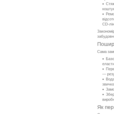
Стяж
коштує
Ремо
відсот
CD-лін
Закономір
забудовни
Пошире
Сама замі
Базо
еласти
Пере
— рез
Вода
звичко
Замо
Збер
виробн
Як пер