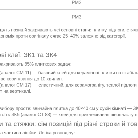
РМ2
РМ3
ять позицій закривають усі основні етапи: плитку, підлоги, стяж
кономія проти оригіналу сягає 25–40% залежно від категорії.
ві клеї: ЗК1 та ЗК4
 закривають 95% плиткових задач:
(аналог CM 11) — базовий клей для керамічної плитки на стабіль
ас коригування до 10 хвилин.
(аналог CM 17) — еластичний, для керамограніту, теплої підлог
 на вертикалі.
ибору просте: звичайна плитка до 40×40 см у сухій кімнаті — ЗК1
тоїть ЗК5 (аналог CT 83) — клей для приклеювання пінопласту п
и та стяжки: сім позицій під різні строки й т
частина лінійки. Логіка розподілу: