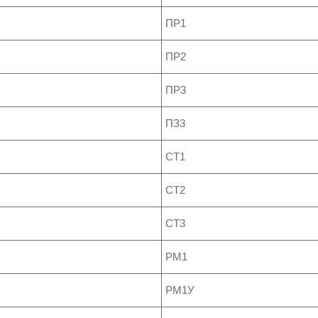
ПР1
ПР2
ПР3
ПЗ3
СТ1
СТ2
СТ3
РМ1
РМ1У