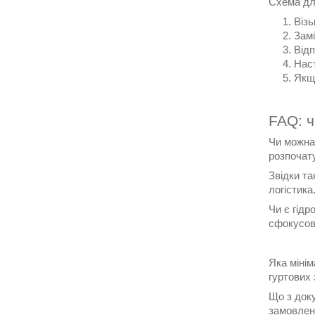
Схема дл
Візь
Замі
Відп
Наст
Якщ
FAQ: ч
Чи можна 
розпочат
Звідки та
логістика
Чи є гідр
сфокусова
Яка мінім
гуртових 
Що з док
замовлен