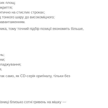
ких площ;
окриття;
итично на стислих строках;
д тонкого шару до високоміцного;
навантаженням.
ка, тому точний підбір позиції економить більше,
нь;
ни;
гладжування;
я.
 само, як CD-серія оригіналу, тільки без
різниці близько сотні гривень на мішку —