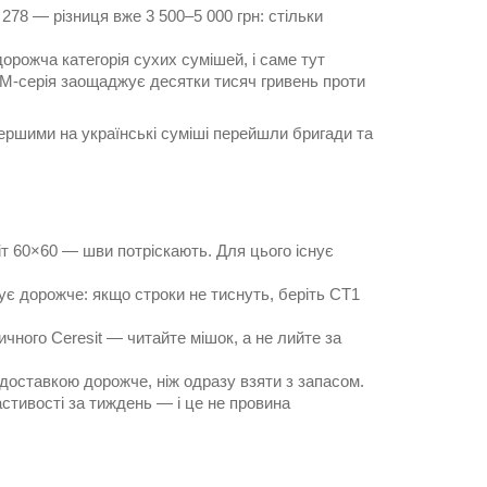
 278 — різниця вже 3 500–5 000 грн: стільки
орожча категорія сухих сумішей, і саме тут
 РМ-серія заощаджує десятки тисяч гривень проти
першими на українські суміші перейшли бригади та
іт 60×60 — шви потріскають. Для цього існує
ує дорожче: якщо строки не тиснуть, беріть СТ1
ичного Ceresit — читайте мішок, а не лийте за
доставкою дорожче, ніж одразу взяти з запасом.
стивості за тиждень — і це не провина