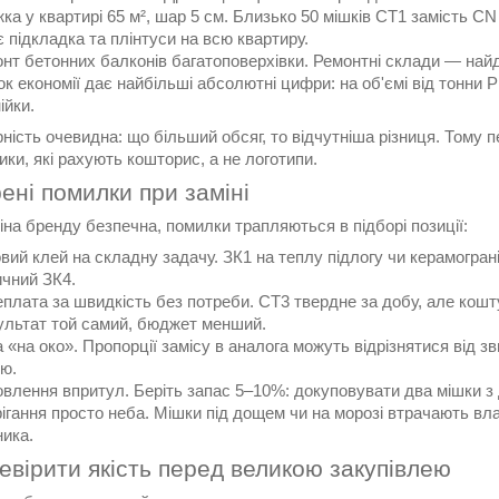
ка у квартирі 65 м², шар 5 см. Близько 50 мішків СТ1 замість CN
 підкладка та плінтуси на всю квартиру.
нт бетонних балконів багатоповерхівки. Ремонтні склади — найд
ок економії дає найбільші абсолютні цифри: на об'ємі від тонни
ійки.
ність очевидна: що більший обсяг, то відчутніша різниця. Тому 
ки, які рахують кошторис, а не логотипи.
ні помилки при заміні
на бренду безпечна, помилки трапляються в підборі позиції:
вий клей на складну задачу. ЗК1 на теплу підлогу чи керамогран
чний ЗК4.
плата за швидкість без потреби. СТ3 твердне за добу, але кошт
ультат той самий, бюджет менший.
 «на око». Пропорції замісу в аналога можуть відрізнятися від зв
ю.
влення впритул. Беріть запас 5–10%: докуповувати два мішки з 
ігання просто неба. Мішки під дощем чи на морозі втрачають вла
ика.
евірити якість перед великою закупівлею