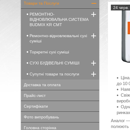
Товари та Послуги
24 черв.
РЕМОНТНО-
ВІДНОВЛЮВАЛЬНА СИСТЕМА
BUDMIX KR CMT
Ремонтно-відновлювальні сухі
суміші
Торкретні сухі суміші
СУХІ БУДІВЕЛЬНІ СУМІШІ
Супутні товари та послуги
Ціна
до 10 0
Доставка та оплата
Наяв
Свіж
Прайс-лист
виробн
Сертифікати
Одна
ринках
Фото випробувань
Аналог —
полюють 
Головна сторінка