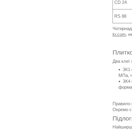
CD 24
RS 88
Чотирнадц
kr.com
, е
Плитко
Два клеї
ЗК1 
МПа, ч
ЗК4 
формат
Правило в
Окремо с
Підлог
Найширша 