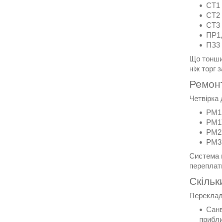
СТ1 
СТ2 
СТ3 
ПР1,
ПЗ3 
Що тонший
ніж торг 
Ремонт
Четвірка 
РМ1 
РМ1У
РМ2 
РМ3 
Система п
переплати
Скільк
Перекладе
Санв
прибли