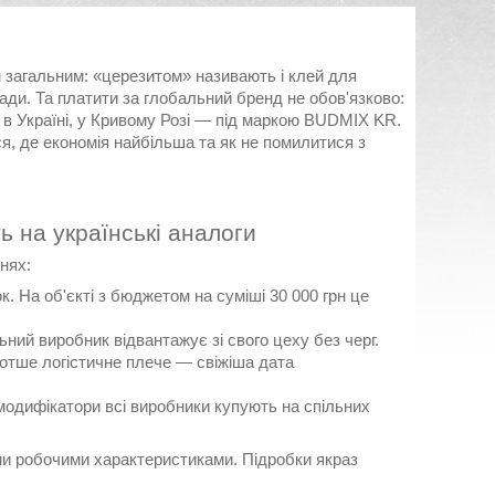
ям загальним: «церезитом» називають і клей для
клади. Та платити за глобальний бренд не обов'язково:
в Україні, у Кривому Розі — під маркою BUDMIX KR.
я, де економія найбільша та як не помилитися з
ь на українські аналоги
нях:
 На об'єкті з бюджетом на суміші 30 000 грн це
льний виробник відвантажує зі свого цеху без черг.
оротше логістичне плече — свіжіша дата
 модифікатори всі виробники купують на спільних
ми робочими характеристиками. Підробки якраз