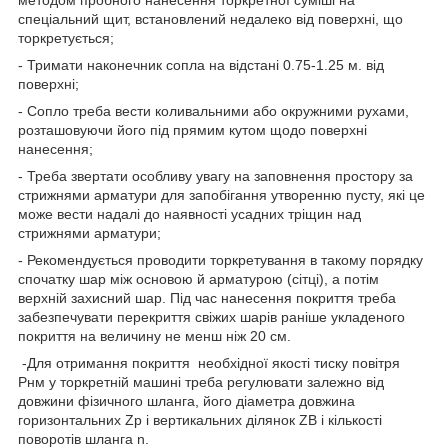
спеціальний щит, встановлений недалеко від поверхні, що
торкретується;
- Тримати наконечник сопла на відстані 0.75-1.25 м. від
поверхні;
- Сопло треба вести коливальними або окружними рухами,
розташовуючи його під прямим кутом щодо поверхні
нанесення;
- Треба звертати особливу увагу на заповнення простору за
стрижнями арматури для запобігання утворенню пусту, які це
може вести надалі до наявності усадних тріщин над
стрижнями арматури;
- Рекомендується проводити торкретування в такому порядку
спочатку шар між основою й арматурою (сітці), а потім
верхній захисний шар. Під час нанесення покриття треба
забезпечувати перекриття свіжих шарів раніше укладеного
покриття на величину не менш ніж 20 см.
-Для отримання покриття необхідної якості тиску повітря
Рнм у торкретній машині треба регулювати залежно від
довжини фізичного шланга, його діаметра довжина
горизонтальних Zp і вертикальних ділянок ZB і кількості
поворотів шланга n.