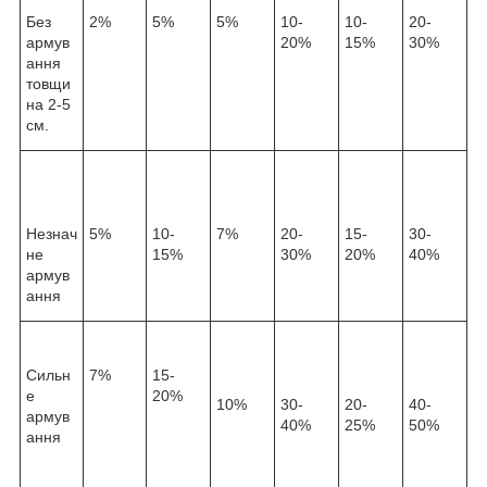
Без
2%
5%
5%
10-
10-
20-
армув
20%
15%
30%
ання
товщи
на 2-5
см.
Незнач
5%
10-
7%
20-
15-
30-
не
15%
30%
20%
40%
армув
ання
Сильн
7%
15-
е
20%
10%
30-
20-
40-
армув
40%
25%
50%
ання