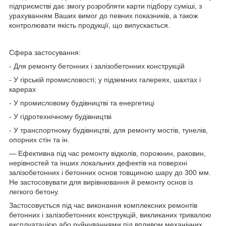
підприємстві дає змогу розробляти карти підбору суміші, з
урахуванням Ваших вимог до певних показників, а також
контролювати якість продукції, що випускається.
Сфера застосування:
- Для ремонту бетонних і залізобетонних конструкцій
- У гірській промисловості; у підземних галереях, шахтах і
карерах
- У промисловому будівництві та енергетиці
- У гідротехнічному будівництві
- У транспортному будівництві, для ремонту мостів, тунелів,
опорних стін та ін.
— Ефективна під час ремонту відколів, порожнин, раковин,
нерівностей та інших локальних дефектів на поверхні
залізобетонних і бетонних основ товщиною шару до 300 мм.
Не застосовувати для вирівнювання й ремонту основ із
легкого бетону.
Застосовується під час виконання комплексних ремонтів
бетонних і залізобетонних конструкцій, викликаних тривалою
експлуатацією або руйнуваннями під впливом механічних