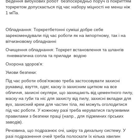
Ведення вибухових робот безпосередньо поруч із покриттям
торкретом допускається під час набору міцності не менш ніж
1 мПа.
Обладнання: Торкретбетонні суміші добре себе
зарекомендували під час роботи як на імпортному, так і на
вітчизновому обладнанні
Очищення обладнання: Торкрет встановлення та шлангів
пневматична сопла та прилади водою
Охорона здоров'я:
Умови безпеки:
Під час роботи обов'язково треба застосовувати захисні
рукавиці, взуття, одяг, каску із захисним щитком на все
обличчя, захисні окуляри, що захищають від цементного пилу,
маску на губи та ніс для захисту від пилу, захисні вкладки для
вух, захисний крем для частин тіла, які можуть оголодитися
під час роботи. У кожному разі треба керуватися галузевими
правилами з безпеки праці (напр., для підземних гірських
заводів).
Речовина, що подразнює очі, шкіру та дихальну систему. У
разі подразнення очей треба полоскати їх кілька хвилин