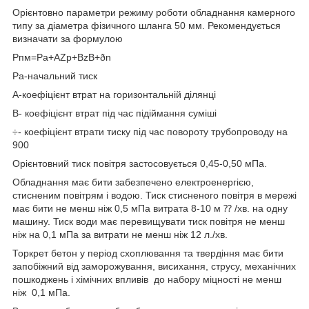
Орієнтовно параметри режиму роботи обладнання камерного
типу за діаметра фізичного шланга 50 мм. Рекомендується
визначати за формулою
Рпм=Ра+АZp+BzB+ðn
Pa-начальний тиск
А-коефіцієнт втрат на горизонтальній ділянці
В- коефіцієнт втрат під час підіймання суміші
÷- коефіцієнт втрати тиску під час повороту трубопроводу на
900
Орієнтовний тиск повітря застосовується 0,45-0,50 мПа.
Обладнання має бити забезпечено електроенергією,
стисненим повітрям і водою. Тиск стисненого повітря в мережі
має бити не менш ніж 0,5 мПа витрата 8-10 м ⁇ /хв. на одну
машину. Тиск води має перевищувати тиск повітря не менш
ніж на 0,1 мПа за витрати не менш ніж 12 л./хв.
Торкрет бетон у період схоплювання та твердіння має бити
запобіжний від заморожування, висихання, струсу, механічних
пошкоджень і хімічних впливів до набору міцності не менш
ніж 0,1 мПа.