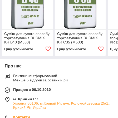
Суміш для сухого способу
Суміш для сухого способу
Сумі
торкретування BUDMIX
торкретування BUDMIX
тор
KR В40 (М550)
KR C35 (М500)
KR В
Ціну уточнюйте
Ціну уточнюйте
Цін
Про нас
Рейтинг не сформований
Менше 5 відгуків за останній рік
Працює з 06.10.2010
м. Кривий Ріг
Україна 50106, м.Кривий Ріг, вул. Коломойцевська 25/1.,
Кривий Ріг, Україна
Контакти