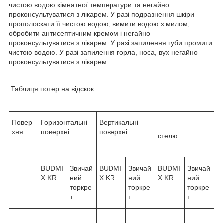
чистою водою кімнатної температури та негайно
проконсультуватися з лікарем. У разі подразнення шкіри
прополоскати її чистою водою, вимити водою з милом,
обробити антисептичним кремом і негайно
проконсультуватися з лікарем. У разі запилення губи промити
чистою водою. У разі запилення горла, носа, вух негайно
проконсультуватися з лікарем.
Таблиця потер на відскок
Повер
Горизонтальні
Вертикальні
хня
поверхні
поверхні
стелю
BUDMI
Звичай
BUDMI
Звичай
BUDMI
Звичай
X KR
ний
X KR
ний
X KR
ний
торкре
торкре
торкре
т
т
т