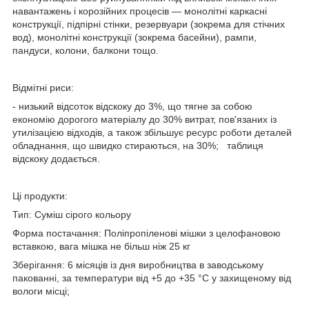
навантажень і корозійних процесів — монолітні каркасні
конструкції, підпірні стінки, резервуари (зокрема для стічних
вод), монолітні конструкції (зокрема басейни), рампи,
пандуси, колони, балкони тощо.
Відмітні риси:
- низький відсоток відскоку до 3%, що тягне за собою
економію дорогого матеріалу до 30% витрат, пов'язаних із
утилізацією відходів, а також збільшує ресурс роботи деталей
обладнання, що швидко стираються, на 30%; таблиця
відскоку додається.
Ці продукти:
Тип: Суміш сірого кольору
Форма постачання: Поліпропіленові мішки з целофановою
вставкою, вага мішка не більш ніж 25 кг
Зберігання: 6 місяців із дня виробництва в заводському
пакованні, за температури від +5 до +35 °C у захищеному від
вологи місці;