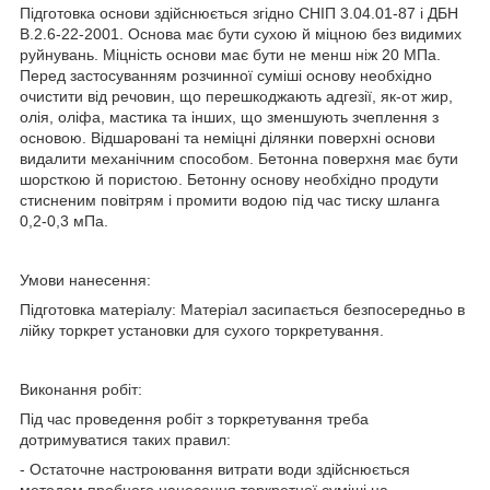
Підготовка основи здійснюється згідно СНІП 3.04.01-87 і ДБН
В.2.6-22-2001. Основа має бути сухою й міцною без видимих
руйнувань. Міцність основи має бути не менш ніж 20 МПа.
Перед застосуванням розчинної суміші основу необхідно
очистити від речовин, що перешкоджають адгезії, як-от жир,
олія, оліфа, мастика та інших, що зменшують зчеплення з
основою. Відшаровані та неміцні ділянки поверхні основи
видалити механічним способом. Бетонна поверхня має бути
шорсткою й пористою. Бетонну основу необхідно продути
стисненим повітрям і промити водою під час тиску шланга
0,2-0,3 мПа.
Умови нанесення:
Підготовка матеріалу: Матеріал засипається безпосередньо в
лійку торкрет установки для сухого торкретування.
Виконання робіт:
Під час проведення робіт з торкретування треба
дотримуватися таких правил:
- Остаточне настроювання витрати води здійснюється
методом пробного нанесення торкретної суміші на