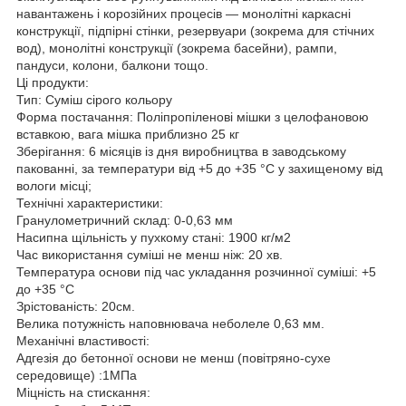
навантажень і корозійних процесів — монолітні каркасні
конструкції, підпірні стінки, резервуари (зокрема для стічних
вод), монолітні конструкції (зокрема басейни), рампи,
пандуси, колони, балкони тощо.
Ці продукти:
Тип: Суміш сірого кольору
Форма постачання: Поліпропіленові мішки з целофановою
вставкою, вага мішка приблизно 25 кг
Зберігання: 6 місяців із дня виробництва в заводському
пакованні, за температури від +5 до +35 °C у захищеному від
вологи місці;
Технічні характеристики:
Гранулометричний склад: 0-0,63 мм
Насипна щільність у пухкому стані: 1900 кг/м2
Час використання суміші не менш ніж: 20 хв.
Температура основи під час укладання розчинної суміші: +5
до +35 °C
Зрістованість: 20см.
Велика потужність наповнювача неболеле 0,63 мм.
Механічні властивості:
Адгезія до бетонної основи не менш (повітряно-сухе
середовище) :1МПа
Міцність на стискання: