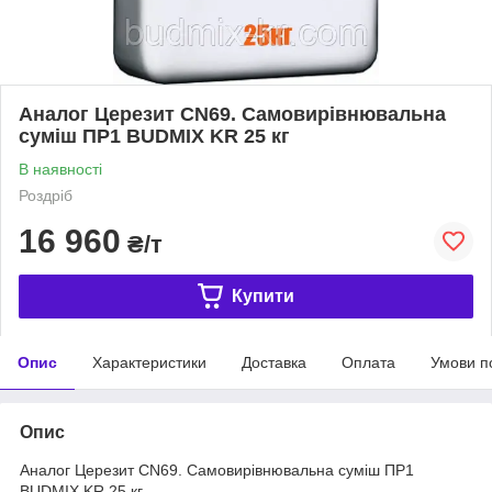
Аналог Церезит CN69. Самовирівнювальна
суміш ПР1 BUDMIX KR 25 кг
В наявності
Роздріб
16 960
₴/т
Купити
Опис
Характеристики
Доставка
Оплата
Умови п
Опис
Аналог Церезит CN69. Самовирівнювальна суміш ПР1
BUDMIX KR 25 кг.