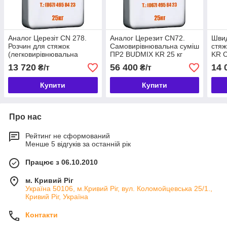
Аналог Церезіт СN 278.
Аналог Церезит CN72.
Швид
Розчин для стяжок
Самовирівнювальна суміш
стяж
(легковирівнювальна
ПР2 BUDMIX KR 25 кг
KR С
стяжка) BUDMIX KR СТ1
86
13 720
56 400
14 
₴/т
₴/т
Купити
Купити
Про нас
Рейтинг не сформований
Менше 5 відгуків за останній рік
Працює з 06.10.2010
м. Кривий Ріг
Україна 50106, м.Кривий Ріг, вул. Коломойцевська 25/1.,
Кривий Ріг, Україна
Контакти