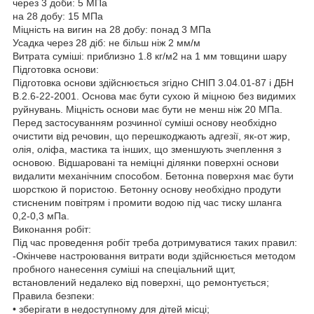
через 3 доби: 5 МПа
на 28 добу: 15 МПа
Міцність на вигин на 28 добу: понад 3 МПа
Усадка через 28 діб: не більш ніж 2 мм/м
Витрата суміші: приблизно 1.8 кг/м2 на 1 мм товщини шару
Підготовка основи:
Підготовка основи здійснюється згідно СНІП 3.04.01-87 і ДБН
В.2.6-22-2001. Основа має бути сухою й міцною без видимих
руйнувань. Міцність основи має бути не менш ніж 20 МПа.
Перед застосуванням розчинної суміші основу необхідно
очистити від речовин, що перешкоджають адгезії, як-от жир,
олія, оліфа, мастика та інших, що зменшують зчеплення з
основою. Відшаровані та неміцні ділянки поверхні основи
видалити механічним способом. Бетонна поверхня має бути
шорсткою й пористою. Бетонну основу необхідно продути
стисненим повітрям і промити водою під час тиску шланга
0,2-0,3 мПа.
Виконання робіт:
Під час проведення робіт треба дотримуватися таких правил:
-Окінчеве настроювання витрати води здійснюється методом
пробного нанесення суміші на спеціальний щит,
встановлений недалеко від поверхні, що ремонтується;
Правила безпеки:
• зберігати в недоступному для дітей місці;