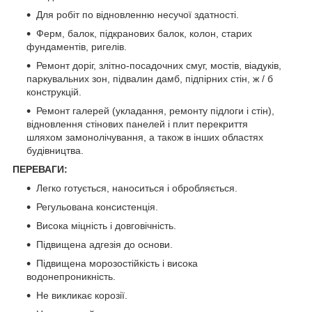
Для робіт по відновленню несучої здатності.
Ферм, балок, підкранових балок, колон, старих
фундаментів, ригелів.
Ремонт доріг, злітно-посадочних смуг, мостів, віадуків,
паркувальних зон, підвалин дамб, підпірних стін, ж / б
конструкцій.
Ремонт галерей (укладання, ремонту підлоги і стін),
відновлення стінових панелей і плит перекриття
шляхом замонолічування, а також в інших областях
будівництва.
ПЕРЕВАГИ:
Легко готується, наноситься і обробляється.
Регульована консистенція.
Висока міцність і довговічність.
Підвищена адгезія до основи.
Підвищена морозостійкість і висока
водонепроникність.
Не викликає корозії.