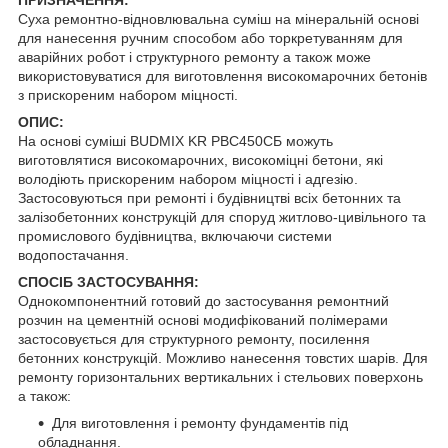
Суха ремонтно-відновлювальна суміш на мінеральній основі
для нанесення ручним способом або торкретуванням для
аварійних робот і структурного ремонту а також може
використовуватися для виготовлення високомарочних бетонів
з прискореним набором міцності.
ОПИС:
На основі суміші BUDMIX KR РВС450СБ можуть
виготовлятися високомарочних, високоміцні бетони, які
володіють прискореним набором міцності і адгезію.
Застосовуються при ремонті і будівництві всіх бетонних та
залізобетонних конструкцій для споруд житлово-цивільного та
промислового будівництва, включаючи системи
водопостачання.
СПОСІБ ЗАСТОСУВАННЯ:
Однокомпонентний готовий до застосування ремонтний
розчин на цементній основі модифікований полімерами
застосовується для структурного ремонту, посилення
бетонних конструкцій. Можливо нанесення товстих шарів. Для
ремонту горизонтальних вертикальних і стельових поверхонь
а також:
Для виготовлення і ремонту фундаментів під
обладнання.