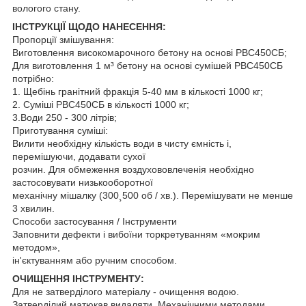
вологого стану.
ІНСТРУКЦІЇ ЩОДО НАНЕСЕННЯ:
Пропорції змішування:
Виготовлення високомарочного бетону на основі РВС450СБ;
Для виготовлення 1 м³ бетону на основі сумішей РВС450СБ
потрібно:
1. Щебінь гранітний фракція 5-40 мм в кількості 1000 кг;
2. Суміші РВС450СБ в кількості 1000 кг;
3.Води 250 - 300 літрів;
Приготування суміші:
Вилити необхідну кількість води в чисту ємність і,
перемішуючи, додавати сухої
розчин. Для обмеження воздухововлеченія необхідно
застосовувати низькооборотної
механічну мішалку (300¸500 об / хв.). Перемішувати не менше
3 хвилин.
Способи застосування / Інструменти
Заповнити дефекти і вибоїни торкретуванням «мокрим
методом»,
ін'єктуванням або ручним способом.
ОЧИЩЕННЯ ІНСТРУМЕНТУ:
Для не затверділого матеріалу - очищення водою.
Затверділий матюкав видаляти. Механічними методами.