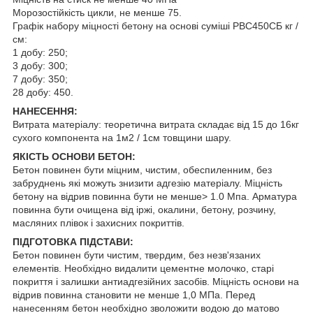
Морозостійкість цикли, не менше 75.
Графік набору міцності бетону на основі суміші РВС450СБ кг /
см:
1 добу: 250;
3 добу: 300;
7 добу: 350;
28 добу: 450.
НАНЕСЕННЯ:
Витрата матеріалу: теоретична витрата складає від 15 до 16кг
сухого компонента на 1м2 / 1см товщини шару.
ЯКІСТЬ ОСНОВИ БЕТОН:
Бетон повинен бути міцним, чистим, обеcпиленним, без
забруднень які можуть знизити адгезію матеріалу. Міцність
бетону на відрив повинна бути не менше> 1.0 Мпа. Арматура
повинна бути очищена від іржі, окалини, бетону, розчину,
масляних плівок і захисних покриттів.
ПІДГОТОВКА ПІДСТАВИ:
Бетон повинен бути чистим, твердим, без незв'язаних
елементів. Необхідно видалити цементне молочко, старі
покриття і залишки антиадгезійних засобів. Міцність основи на
відрив повинна становити не менше 1,0 МПа. Перед
нанесенням бетон необхідно зволожити водою до матово