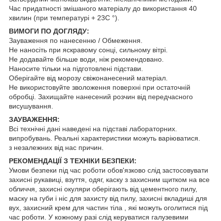
Час придатності змішаного матеріалу до використання 40
хвилин (при температурі + 23С °).
ВИМОГИ ПО ДОГЛЯДУ:
Зауваження по нанесенню / Обмеження.
Не наносіть при яскравому сонці, сильному вітрі.
Не додавайте більше води, ніж рекомендовано.
Наносите тільки на підготовлені підстави.
Оберігайте від морозу свіжонанесений матеріал.
Не використовуйте зволоження поверхні при остаточній
обробці. Захищайте нанесений розчин від передчасного
висушування.
ЗАУВАЖЕННЯ:
Всі технічні дані наведені на підставі лабораторних.
випробувань. Реальні характеристики можуть варіюватися.
з незалежних від нас причин.
РЕКОМЕНДАЦІЇ З ТЕХНІКИ БЕЗПЕКИ:
Умови безпеки під час роботи обов'язково слід застосовувати
захисні рукавиці, взуття, одяг, каску з захисним щитком на все
обличчя, захисні окуляри оберігають від цементного пилу,
маску на губи і ніс для захисту від пилу, захисні вкладиші для
вух, захисний крем для частин тіла , які можуть оголитися під
час роботи. У кожному разі слід керуватися галузевими