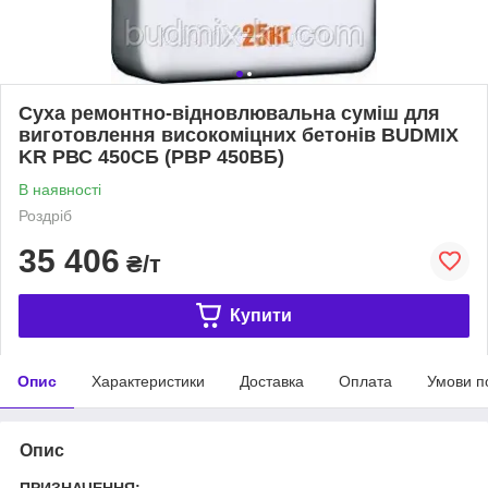
Суха ремонтно-відновлювальна суміш для
виготовлення високоміцних бетонів BUDMIX
KR РВС 450СБ (РВР 450ВБ)
В наявності
Роздріб
35 406
₴/т
Купити
Опис
Характеристики
Доставка
Оплата
Умови п
Опис
ПРИЗНАЧЕННЯ: