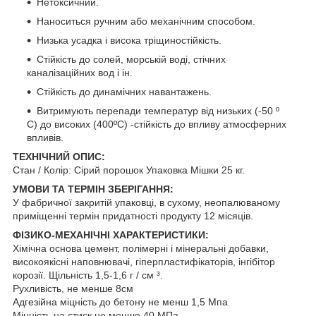
Нетоксичний.
Наноситься ручним або механічним способом.
Низька усадка і висока тріщиностійкість.
Стійкість до солей, морській воді, стічних
каналізаційних вод і ін.
Стійкість до динамічних навантажень.
Витримують перепади температур від низьких (-50 º
С) до високих (400ºС) -стійкість до впливу атмосферних
впливів.
ТЕХНІЧНИЙ ОПИС:
Стан / Колір: Сірий порошок Упаковка Мішки 25 кг.
УМОВИ ТА ТЕРМІН ЗБЕРІГАННЯ:
У фабричної закритій упаковці, в сухому, неопалюваному
приміщенні термін придатності продукту 12 місяців.
ФІЗИКО-МЕХАНІЧНІ ХАРАКТЕРИСТИКИ:
Хімічна основа цемент, полімерні і мінеральні добавки,
високоякісні наповнювачі, гіперпластифікаторів, інгібітор
корозії. Щільність 1,5-1,6 г / см ³.
Рухливість, не менше 8см
Адгезійна міцність до бетону не менш 1,5 Мпа
Міцність на стиск не менше 40 МПа