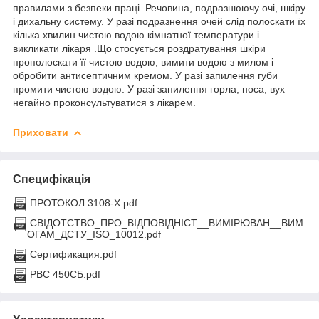
правилами з безпеки праці. Речовина, подразнюючу очі, шкіру
і дихальну систему. У разі подразнення очей слід полоскати їх
кілька хвилин чистою водою кімнатної температури і
викликати лікаря .Що стосується роздратування шкіри
прополоскати її чистою водою, вимити водою з милом і
обробити антисептичним кремом. У разі запилення губи
промити чистою водою. У разі запилення горла, носа, вух
негайно проконсультуватися з лікарем.
Приховати
Специфікація
ПРОТОКОЛ 3108-Х.pdf
СВIДОТСТВО_ПРО_ВIДПОВIДНIСТ__ВИМIРЮВАН__ВИМ
ОГАМ_ДСТУ_ISO_10012.pdf
Сертификация.pdf
РВС 450СБ.pdf