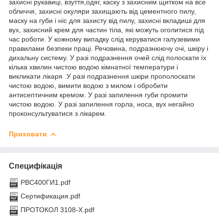
захисні рукавиці, взуття,одяг, каску з захисним щитком на все
обличчя, захисні окуляри захищають від цементного пилу,
маску на губи і ніс для захисту від пилу, захисні вкладиші для
вух, захисний крем для частин тіла, які можуть оголитися під
час роботи. У кожному випадку слід керуватися галузевими
правилами безпеки праці. Речовина, подразнюючу очі, шкіру і
дихальну систему. У разі подразнення очей слід полоскати їх
кілька хвилин чистою водою кімнатної температури і
викликати лікаря .У разі подразнення шкіри прополоскати
чистою водою, вимити водою з милом і обробити
антисептичним кремом. У разі запилення губи промити
чистою водою. У разі запилення горла, носа, вух негайно
проконсультуватися з лікарем.
Приховати
Специфікація
РВС400ГИ1.pdf
Сертификация.pdf
ПРОТОКОЛ 3108-Х.pdf