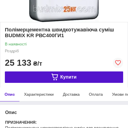
Полімерцементна швидкотужавіюча суміш
BUDMIX KR РВС400ГИ1
В наявності
Роздріб
25 133
₴/т
Купити
Опис
Характеристики
Доставка
Оплата
Умови п
Опис
ПРИЗНАЧЕННЯ:
Полімерцементна швидкотвердіюча суміш для влаштування