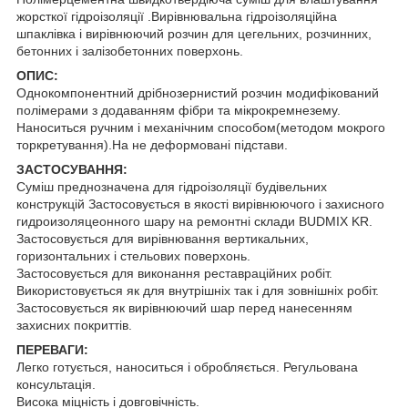
жорсткої гідроізоляції .Вирівнювальна гідроізоляційна
шпаклівка і вирівнюючий розчин для цегельних, розчинних,
бетонних і залізобетонних поверхонь.
ОПИС:
Однокомпонентний дрібнозернистий розчин модифікований
полімерами з додаванням фібри та мікрокремнезему.
Наноситься ручним і механічним способом(методом мокрого
торкретування).На не деформовані підстави.
ЗАСТОСУВАННЯ:
Суміш преднозначена для гідроізоляції будівельних
конструкцій Застосовується в якості вирівнюючого і захисного
гидроизоляцеонного шару на ремонтні склади BUDMIX KR.
Застосовується для вирівнювання вертикальних,
горизонтальних і стельових поверхонь.
Застосовується для виконання реставраційних робіт.
Використовується як для внутрішніх так і для зовнішніх робіт.
Застосовується як вирівнюючий шар перед нанесенням
захисних покриттів.
ПЕРЕВАГИ:
Легко готується, наноситься і обробляється. Регульована
консультація.
Висока міцність і довговічність.