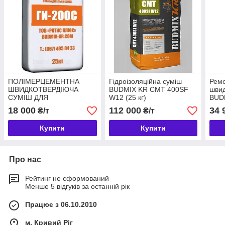
ПОЛІМЕРЦЕМЕНТНА
Гідроізоляційна суміш
Ремо
ШВИДКОТВЕРДІЮЧА
BUDMIX KR CMT 400SF
швид
СУМІШ ДЛЯ
W12 (25 кг)
BUD
ВЛАШТУВАННЯ
18 000
112 000
34 
₴/т
₴/т
ЖОРСТКОЇ
ГІДРОІЗОЛЯЦІЇ BUDMIX
Купити
Купити
KR ГИ-200С (25 КГ)
Про нас
Рейтинг не сформований
Менше 5 відгуків за останній рік
Працює з 06.10.2010
м. Кривий Ріг