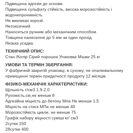
Підвищена адгезія до основи.
Підвищена сульфату стійкість, висока морозостійкість і
водонепроникність.
Не викликає корозії.
Нетоксичний.
Наноситься ручним або механічним способом.
Товщина нанесення до 5 мм за один прохід.
Низька усадка.
ТЕХНІЧНИЙ ОПИС:
Стан /Колір Сірий порошок Упаковка Мішки 25 кг
УМОВИ ТА ТЕРМІН ЗБЕРІГАННЯ:
У фабричній закритій упаковці, в сухому, не опалювальному
приміщенні термін придатності продукту 12 місяців.
ФІЗИКО-МЕХАНІЧНІ ХАРАКТЕРИСТИКИ:
Щільність г/см3 1,9-2,0
Рухомість,см,не менше 8
Адгезійна міцність до бетону Мпа Не менше 1,5
Міцність на стиск МПа не менше 40
Морозостійкість цикли, не менше 75
Графік набору міцності суміші кг/ см3
2сутки 150
28сутки 400