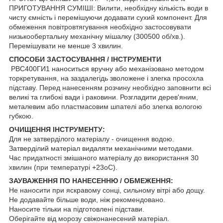
ПРИГОТУВАННЯ СУМІШІ: Вилити, необхідну кількість води в
чисту ємність і перемішуючи додавати сухий компонент. Для
обмеження повітровтягування необхідно застосовувати
низькообертальну механічну мішалку (300500 об/хв.).
Перемішувати не менше 3 хвилин.
СПОСОБИ ЗАСТОСУВАННЯ / ІНСТРУМЕНТИ
РВС400ГИ1 наноситься вручну або механізовано методом
торкретування, на заздалегідь зволожене і злегка просохла
підставу. Перед нанесенням розчину необхідно заповнити всі
великі та глибокі вади і раковини. Розгладити дерев'яним,
металевим або пластмасовим шпателі або злегка вологою
губкою.
ОЧИЩЕННЯ ІНСТРУМЕНТУ:
Для не затверділого матеріалу - очищення водою.
Затверділий матеріал видаляти механічними методами.
Час придатності змішаного матеріалу до використання 30
хвилин (при температурі +23оС).
ЗАУВАЖЕННЯ ПО НАНЕСЕННЮ / ОБМЕЖЕННЯ:
Не наносити при яскравому сонці, сильному вітрі або дощу.
Не додавайте більше води, ніж рекомендовано.
Наносите тільки на підготовлені підстави.
Оберігайте від морозу свіжонанесений матеріал.