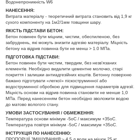
Водонепроникність W6
НАНЕСЕННЯ:
Витрата матеріалу - теоретичний витрата становить від 1,9 кг
сухого компоненту на 1м2/1мм товщини шару.
ЯКІСТЬ ПІДСТАВИ БЕТОН:
Бетон повинен бути міцним, чистим, обеспиленою, без
забруднень, які можуть знизити адгезію матеріалу. Міцність
бетону на відрив повинна бути не менш > 1.0 МПа.
ПІДГОТОВКА ПІДСТАВИ:
Бетон повинен бути чистим, твердим, без незв'язаних
елементів. Необхідно видалити цементне молочко, старі
покриття і залишки антиадгезійних коштів. Бетонну поверхню
бажано підготувати «легкої» піскоструминної або
водоструминної обробкою для підвищення параметрів адгезії.
Міцність основи на відрив повинна становити не менше 1,0
МПа. Перед нанесенням бетон необхідно зволожити водою
до матово вологого стану.
УМОВИ ЗАСТОСУВАННЯ / ОБМЕЖЕННЯ:
Температура основи мінімум -5оС / максимум +35оС.
Температура повітря мінімум -5оС / максимум +35оС.
ІНСТРУКЦІЯ ПО НАНЕСЕННЮ:
ПРОПОРЦІЇ ЗМІШУВАННЯ:~ 4,5 л води на мішок 25 кг