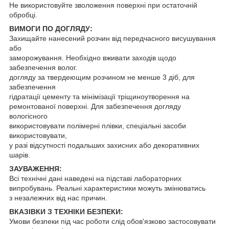
Не використовуйте зволоження поверхні при остаточній
обробці.
ВИМОГИ ПО ДОГЛЯДУ:
Захищайте нанесений розчин від передчасного висушування
або
заморожування. Необхідно вживати заходів щодо
забезпечення волог.
догляду за твердеющим розчином не менше 3 діб, для
забезпечення
гідратації цементу та мінімізації тріщиноутворення на
ремонтованої поверхні. Для забезпечення догляду
вологісного
використовувати полімерні плівки, спеціальні засоби
використовувати,
у разі відсутності подальших захисних або декоративних
шарів.
ЗАУВАЖЕННЯ:
Всі технічні дані наведені на підставі лабораторних
випробувань. Реальні характеристики можуть змінюватись
з незалежних від нас причин.
ВКАЗІВКИ З ТЕХНІКИ БЕЗПЕКИ:
Умови безпеки під час роботи слід обов'язково застосовувати