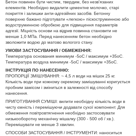
Бетон повинен бути чистим, твердим, без незв'язаних
елементів. Необхідно видалити цементне молочко, старі
покриття і залишки анти-адгезійних засобів. Бетонну
поверхню бажано підготувати «легкою» піскоструминною або
водоструминною обробкою для підвищення параметрів
адгезії. Міцність основи на відрив повинна становити не
менше 1,0 МПа. Перед нанесенням бетон необхідно
зволожити водою до матово вологого стану.
УМОВИ ЗАСТОСУВАННЯ / ОБМЕЖЕННЯ:
Температура основания минимум -5oС / максимум +35oС.
Температура воздуха минимум -5oС / максимум +35oС.
ІНСТРУКЦІЯ ПО НАНЕСЕННЮ:
ПРОПОРЦІЇ ЗМІШУВАННЯ: ~ 4,5 л води на мішок 25 кг.
Кількість води при кожному окремому замішуванні коригується
пробним замісом і зміниться в залежності від способу
нанесення.
ПРИГОТУВАННЯ СУМІШІ: вилити необхідну кількість води в
чисту ємність і перемішуючи додавати сухої компонент. Для
обмеження повітровтягнення необхідно застосовувати
низькооборотну механічну мішалку (300 - 500 об / хв.).
Перемішувати не менше 3 хвилин.
СПОСОБИ ЗАСТОСУВАННЯ / ІНСТРУМЕНТИ: наноситься