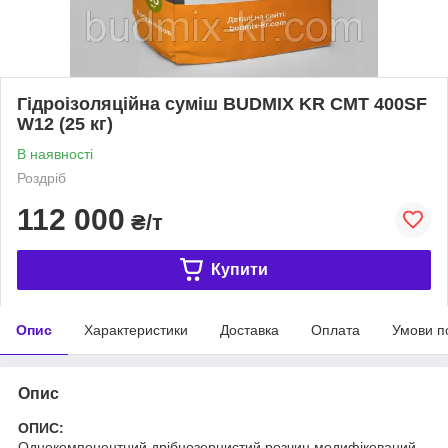
Гідроізоляційна суміш BUDMIX KR CMT 400SF
W12 (25 кг)
В наявності
Роздріб
112 000
₴/т
Купити
Опис
Характеристики
Доставка
Оплата
Умови п
Опис
ОПИС:
Однокомпонентний дрібнозернистий розчин модифікований