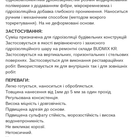
полімерами з додаванням фібри, мікрокремнезема і
гідроізоляційна добавка глибокого проникнення. Наноситься
ручним і механічним способом (методом мокрого
торкретування). На не деформовані основи.
ЗАСТОСУВАННЯ:
Суміш призначена для гідроізоляції будівельних конструкцій
Застосовується в якості вирівнюючого і захисного
гідроізоляційного шару на ремонтні склади BUDMIX KR.
Застосовується на вертикальних, горизонтальних і стельових
поверхнях. Застосовується для виконання реставраційних
робіт. Використовується як для внутрішніх так і для зовнішніх
робіт.
ПЕРЕВАГИ:
Легко готується, наноситься і обробляється.
Товщина нанесення від 1мм до 5 мм за один прохід.
Регульована консистенція.
Висока міцність і довговічність.
Підвищена адгезія до основи.
Підвищена сульфату стійкість, морозостійкість і висока
водонепроникність.
Не викликає корозії.
Нетоксичний.