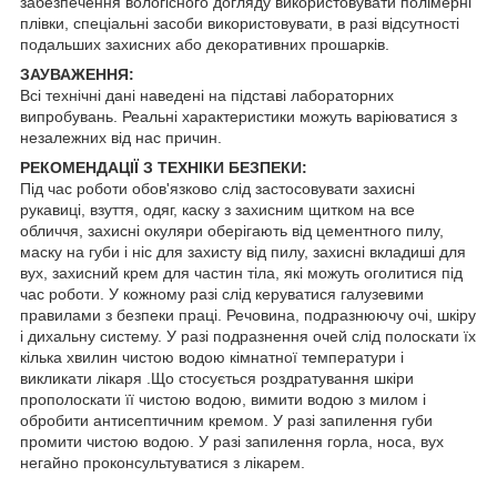
забезпечення вологісного догляду використовувати полімерні
плівки, спеціальні засоби використовувати, в разі відсутності
подальших захисних або декоративних прошарків.
ЗАУВАЖЕННЯ:
Всі технічні дані наведені на підставі лабораторних
випробувань. Реальні характеристики можуть варіюватися з
незалежних від нас причин.
РЕКОМЕНДАЦІЇ З ТЕХНІКИ БЕЗПЕКИ:
Під час роботи обов'язково слід застосовувати захисні
рукавиці, взуття, одяг, каску з захисним щитком на все
обличчя, захисні окуляри оберігають від цементного пилу,
маску на губи і ніс для захисту від пилу, захисні вкладиші для
вух, захисний крем для частин тіла, які можуть оголитися під
час роботи. У кожному разі слід керуватися галузевими
правилами з безпеки праці. Речовина, подразнюючу очі, шкіру
і дихальну систему. У разі подразнення очей слід полоскати їх
кілька хвилин чистою водою кімнатної температури і
викликати лікаря .Що стосується роздратування шкіри
прополоскати її чистою водою, вимити водою з милом і
обробити антисептичним кремом. У разі запилення губи
промити чистою водою. У разі запилення горла, носа, вух
негайно проконсультуватися з лікарем.