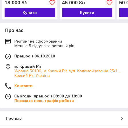
18 000
45 000
50 
₴/т
₴/т
ЖОРСТКОЇ
ГІДРОІЗОЛЯЦІЇ BUDMIX
Купити
Купити
KR ГИ-200С (25 КГ)
Про нас
Рейтинг не сформований
Менше 5 відгуків за останній рік
Працює з 06.10.2010
м. Кривий Ріг
Україна 50106, м.Кривий Ріг, вул. Коломойцевська 25/1.,
Кривий Ріг, Україна
Контакти
Сьогодні працює з 09:00 до 18:00
Показати весь графік роботи
Про нас