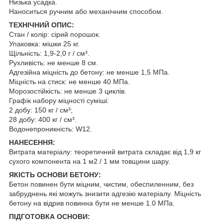
Низька усадка.
Наноситься ручним або механічним способом.
ТЕХНІЧНИЙ ОПИС:
Стан / колір: сірий порошок.
Упаковка: мішки 25 кг.
Щільність: 1,9-2,0 г / см³.
Рухливість: не менше 8 см.
Адгезійна міцність до бетону: не менше 1,5 МПа.
Міцність на стиск: не менше 40 МПа.
Морозостійкість: не менше 3 циклів.
Графік набору міцності суміші:
2 добу: 150 кг / см³;
28 добу: 400 кг / см³.
Водонепроникність: W12.
НАНЕСЕННЯ:
Витрата матеріалу: теоретичний витрата складає від 1,9 кг
сухого компонента на 1 м2 / 1 мм товщини шару.
ЯКІСТЬ ОСНОВИ БЕТОНУ:
Бетон повинен бути міцним, чистим, обеcпиленним, без
забруднень які можуть знизити адгезію матеріалу. Міцність
бетону на відрив повинна бути не менше 1.0 МПа.
ПІДГОТОВКА ОСНОВИ: