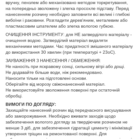
вручну, пензлем або механізовано методом торкретування,
на попередньо зволожену і злегка просохле підставу. Перед
нанесенням розчину необхідно заповнити всі великі і глибокі
вибоїни і раковини. Розгладити дерев'яним, металевим або
пластмасовим шпателем або злегка вологою губкою.
ОЧИЩЕННЯ ІНСТРУМЕНТУ: для НЕ затверділого матеріалу -
очищення водою. Затверділий матеріал видаляти
механічними методами. Час придатності змішаного матеріалу
до використання 30 хвилин (при температурі + 23oС).
ЗАУВАЖЕННЯ З НАНЕСЕННЯ / ОБМЕЖЕННЯ:
Не наносіть при яскравому сонці, сильному вітрі або дощі.
Не додавайте більше води, ніж рекомендовано.
Наносити тільки на підготовлені основи.
Оберігайте від морозу свіжонанесений матеріал.
Не використовуйте зволоження поверхні при остаточній
обробці.
ВИМОГИ ПО ДОГЛЯДУ:
Захищайте нанесений розчин від передчасного висушування
або заморожування. Необхідно вживати заходів щодо
забезпечення вологого догляду за твердіючим розчином не
менше 3 діб, для забезпечення гідратації цементу і мінімізації
утворення тріщин на ремонтованої поверхні. Для