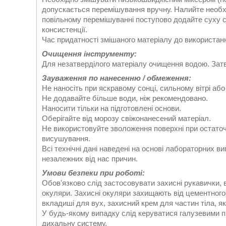
допускається перемішування вручну. Налийте необхі
повільному перемішуванні поступово додайте суху с
консистенції.
Час придатності змішаного матеріалу до використанн
Очищення інструменту:
Для незатверділого матеріалу очищення водою. Зат
Зауваження по нанесенню / обмеження:
Не наносіть при яскравому сонці, сильному вітрі або
Не додавайте більше води, ніж рекомендовано.
Наносити тільки на підготовлені основи.
Оберігайте від морозу свіжонанесений матеріал.
Не використовуйте зволоження поверхні при остаточ
висушування.
Всі технічні дані наведені на основі лабораторних 
незалежних від нас причин.
Умови безпеки при роботі:
Обов'язково слід застосовувати захисні рукавички, в
окуляри. Захисні окуляри захищають від цементного пи
вкладиші для вух, захисний крем для частин тіла, як
У будь-якому випадку слід керуватися галузевими пр
дихальну систему.