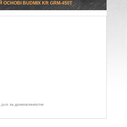
Й ОСНОВІ BUDMIX KR GRM-450T
 днів
за домовленістю