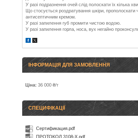
У разі подразнення очей слід полоскати їх кілька хв
Що стосується роздратування шкіри, прополоскати 
антисептичним кремом.
У разі запилення губ промити чистою водою.
У разі запилення горла, носа, вух негайно проконсул
ІНФОРМАЦІЯ ДЛЯ ЗАМОВЛЕННЯ
Ціна:
36 000 ₴/т
СПЕЦИФІКАЦІЇ
Сертификация.pdf
ПРОТОКОЛ 3108-Х.pdf