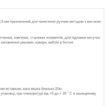
2,5 мм призначений для нанесення ручним методом з високою
етонних, кам'яних, сталевих елементів, для підливки несучих
 заповнення раковин, каверн, вибоїн в бетоні.
ою вставкою, вага мішка близько 25кг.
 упаковці, при температурі від +5 до + 35 ° С в захищеному