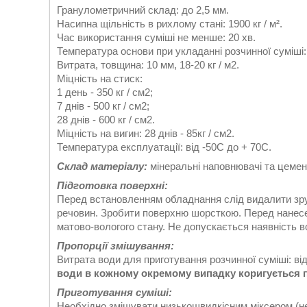
Гранулометричний склад: до 2,5 мм.
Насипна щільність в рихлому стані: 1900 кг / м².
Час використання суміші не менше: 20 хв.
Температура основи при укладанні розчинної суміші: 
Витрата, товщина: 10 мм, 18-20 кг / м2.
Міцність на стиск:
1 день - 350 кг / см2;
7 днів - 500 кг / см2;
28 днів - 600 кг / см2.
Міцність на вигин: 28 днів - 85кг / см2.
Температура експлуатації: від -50С до + 70С.
Склад матеріалу:
мінеральні наповнювачі та цемент
Підготовка поверхні:
Перед встановленням обладнання слід видалити зру
речовин. Зробити поверхню шорсткою. Перед нанес
матово-вологого стану. Не допускається наявність в
Пропорції змішування:
Витрата води для приготування розчинної суміші: від 4
води в кожному окремому випадку коригується 
Приготування суміші:
Необхідно змішувати низькошвидкісним міксером (не