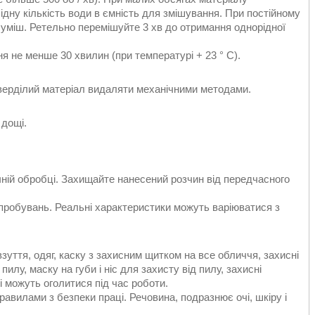
дну кількість води в ємність для змішування. При постійному
уміш. Ретельно перемішуйте 3 хв до отримання однорідної
я не менше 30 хвилин (при температурі + 23 ° С).
верділий матеріал видаляти механічними методами.
 дощі.
ній обробці. Захищайте нанесений розчин від передчасного
випробувань. Реальні характеристики можуть варіюватися з
зуття, одяг, каску з захисним щитком на все обличчя, захисні
лу, маску на губи і ніс для захисту від пилу, захисні
і можуть оголитися під час роботи.
авилами з безпеки праці. Речовина, подразнює очі, шкіру і