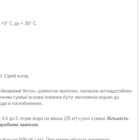
+5° С до + 35° С.
. Сірий колір.
йнований бетон, цементне молочко, залишки антиадгезійних
енням суміші основа повинна бути зволожена водою до
оди в поглибленнях.
,5 до 5 літрів води на мішок (25 кг) сухої суміші.
Кількість
пробним замісом.
 більше 500 об / хв). При малих обсягах матеріалу