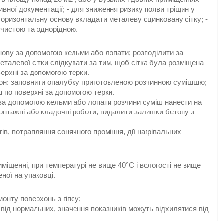
вної документації; - для зниження ризику появи тріщин у
оризонтальну основу вкладати металеву оцинковану сітку; -
 чистою та однорідною.
нову за допомогою кельми або лопати; розподілити за
еталевої сітки слідкувати за тим, щоб сітка була розміщена
верхні за допомогою терки.
лон: заповнити опалубку приготовленою розчинною сумішшю;
іш по поверхні за допомогою терки.
: за допомогою кельми або лопати розчини суміш нанести на
онтажні або кладочні роботи, видалити залишки бетону з
в, потрапляння сонячного проміння, дії нагрівальних
міщенні, при температурі не вище 40°С і вологості не вище
ної на упаковці.
онту поверхонь з гіпсу;
ся від нормальних, значення показників можуть відхилятися від