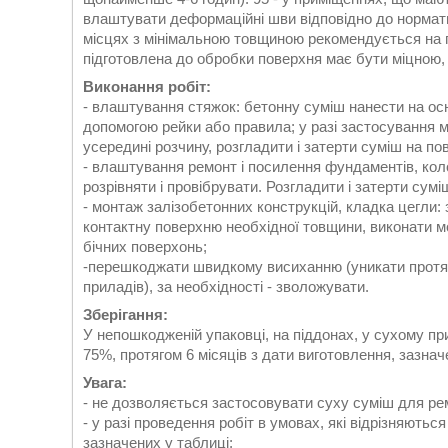
влаштувати деформаційні шви відповідно до нормати
місцях з мінімальною товщиною рекомендується на г
підготовлена до обробки поверхня має бути міцною,
Виконання робіт:
- влаштування стяжок: бетонну суміш нанести на ос
допомогою рейки або правила; у разі застосування м
усередині розчину, розгладити і затерти суміш на по
- влаштування ремонт і посилення фундаментів, ко
розрівняти і провібрувати. Розгладити і затерти сум
- монтаж залізобетонних конструкцій, кладка цегли
контактну поверхню необхідної товщини, виконати м
бічних поверхонь;
-перешкоджати швидкому висиханню (уникати протягі
приладів), за необхідності - зволожувати.
Зберігання:
У непошкодженій упаковці, на піддонах, у сухому при
75%, протягом 6 місяців з дати виготовлення, зазначе
Увага:
- не дозволяється застосовувати суху суміш для рем
- у разі проведення робіт в умовах, які відрізняють
зазначених у таблиці;