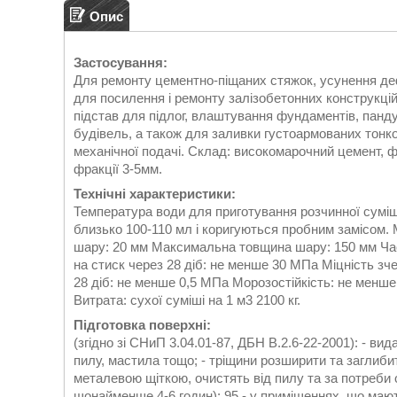
Опис
Застосування:
Для ремонту цементно-піщаних стяжок, усунення де
для посилення і ремонту залізобетонних конструкці
підстав для підлог, влаштування фундаментів, панду
будівель, а також для заливки густоармованих тонкос
механічної подачі. Склад: високомарочний цемент, ф
фракції 3-5мм.
Технічні характеристики:
Температура води для приготування розчинної суміші:
близько 100-110 мл і коригуються пробним замісом
шару: 20 мм Максимальна товщина шару: 150 мм Час 
на стиск через 28 діб: не менше 30 МПа Міцність з
28 діб: не менше 0,5 МПа Морозостійкість: не менше
Витрата: сухої суміші на 1 м3 2100 кг.
Підготовка поверхні:
(згідно зі СНиП 3.04.01-87, ДБН В.2.6-22-2001): - ви
пилу, мастила тощо; - тріщини розширити та заглиби
металевою щіткою, очистять від пилу та за потреби
щонайменше 4-6 годин): 95 - у приміщеннях, що мают