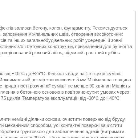
фектів заливки бетону, колон, фундаменту. Рекомендується
й, заповнення міжпанельних швів, створення високоточних
сів та інших загальнобудівельних робіт усередині й зовні
тінних з/б і бетонних конструкцій, призначений для ручної та
ракціонований річковий лісок, відмитий гранітний щебінь
 від +10°С до +25°С. Кількість води на 1 кг сухої суміші:
. Максимальний розмір заповнювача: 5 мм Мінімальна товщина
придатності розчинної суміші: не менше 90 хвилин Міцність
чеплення з бетонною основою в повітряно-сухих умовах через
 75 циклів Температура експлуатації: від -30°С до +40°С
далити неміцні ділянки основи, очистити поверхню від бруду,
ти механічним способом, усі контактні поверхні зачистити
 обробити ґрунтовкою для забезпечення адгезії (витримати
ь площу понад 20 м2 , або у вузьких і довгих приміщеннях